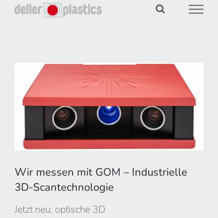
Zum
Inhalt
springen
Zeige
grösseres
Bild
Wir messen mit GOM – Industrielle
3D-Scantechnologie
Jetzt neu: optische 3D