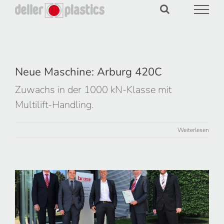
Zum
Inhalt
springen
Neue Maschine: Arburg 420C
Zuwachs in der 1000 kN-Klasse mit
Multilift-Handling.
Weiterlesen
Brose Key-Supplier-Recognition für