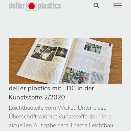
Zum
Inhalt
springen
deller plastics mit FDC in der
Kunststoffe 2/2020
deller plastics mit FDC in der
Kunststoffe 2/2020
Leichtbauteile vom Wickel. Unter dieser
Überschrift widmet Kunststoffe.de in ihrer
aktuellen Ausgabe dem Thema Leichtbau