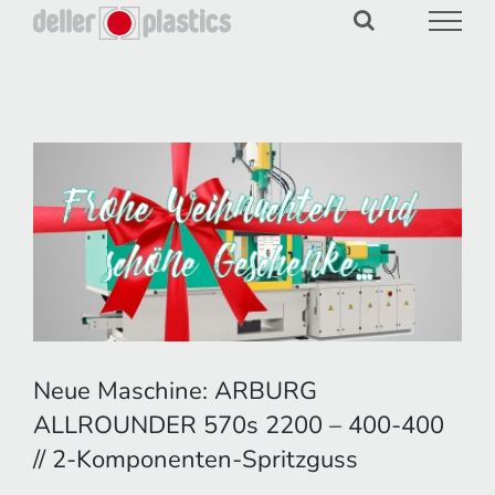
Zum
Inhalt
springen
Zeige
grösseres
Bild
Neue Maschine: ARBURG
ALLROUNDER 570s 2200 – 400-400
// 2-Komponenten-Spritzguss