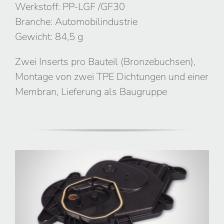
Werkstoff: PP-LGF /GF30
Branche: Automobilindustrie
Gewicht: 84,5 g
Zwei Inserts pro Bauteil (Bronzebuchsen),
Montage von zwei TPE Dichtungen und einer
Membran, Lieferung als Baugruppe